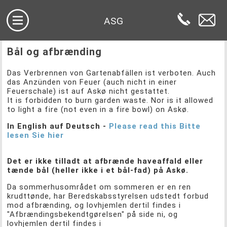
ASG
Bål og afbrænding
Das Verbrennen von Gartenabfällen ist verboten. Auch
das Anzünden von Feuer (auch nicht in einer
Feuerschale) ist auf Askø nicht gestattet.
It is forbidden to burn garden waste. Nor is it allowed
to light a fire (not even in a fire bowl) on Askø.
In English auf Deutsch -
Please read this Bitte
lesen Sie hier
Det er ikke tilladt at afbrænde haveaffald eller
tænde bål (heller ikke i et bål-fad) på Askø.
Da sommerhusområdet om sommeren er en ren
krudttønde, har Beredskabsstyrelsen udstedt forbud
mod afbrænding, og lovhjemlen dertil findes i
"Afbrændingsbekendtgørelsen" på side ni, og
lovhjemlen dertil findes i