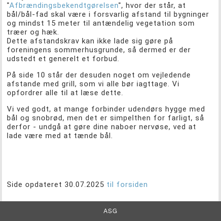
"
Afbrændingsbekendtgørelsen
", hvor der står, at
bål/bål-fad skal være i forsvarlig afstand til bygninger
og mindst 15 meter til antændelig vegetation som
træer og hæk.
Dette afstandskrav kan ikke lade sig gøre på
foreningens sommerhusgrunde, så dermed er der
udstedt et generelt et forbud.
På side 10 står der desuden noget om vejledende
afstande med grill, som vi alle bør iagttage. Vi
opfordrer alle til at læse dette.
Vi ved godt, at mange forbinder udendørs hygge med
bål og snobrød, men det er simpelthen for farligt, så
derfor - undgå at gøre dine naboer nervøse, ved at
lade være med at tænde bål.
Side opdateret 30.07.2025
til forsiden
ASG