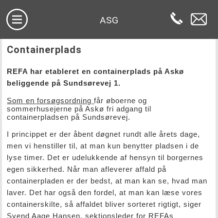
ASG
Containerplads
REFA har etableret en containerplads på Askø
beliggende på Sundsørevej 1.
Som en forsøgsordning
får øboerne og
sommerhusejerne på Askø fri adgang til
containerpladsen på Sundsørevej.
I princippet er der åbent døgnet rundt alle årets dage,
men vi henstiller til, at man kun benytter pladsen i de
lyse timer. Det er udelukkende af hensyn til borgernes
egen sikkerhed. Når man afleverer affald på
containerpladen er der bedst, at man kan se, hvad man
laver. Det har også den fordel, at man kan læse vores
containerskilte, så affaldet bliver sorteret rigtigt, siger
Svend Aage Hansen, sektionsleder for REFAs