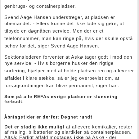
genbrugs- og containerpladser.
Svend Aage Hansen understreger, at pladsen er
ubemandet: -
Ellers kunne det ikke lade sig gøre, at
tilbyde en døgnåben service. Men der er et
telefonnummer, man kan ringe på, hvis der skulle opstå
behov for det, siger Svend Aage Hansen.
Sektionslederen forventer at Askø tager godt i mod den
nye service:
- Hvis borgerne husker den rigtige
sortering, hjælper med at holde pladsen ren og afleverer
affaldet i klare sække, så er jeg overbevist om, at
forsøgsordningen kan blive permanent, siger han.
Som på alle REFAs øvrige pladser er klunsning
forbudt.
Åbningstider er derfor: Døgnet rundt
Det er stadig ikke muligt
at aflevere kemikalier, rester
af maling, bilbatterier og elartikler på containerpladsen.
Altså:
Farligt affald modtages
ikke
på Askø - der