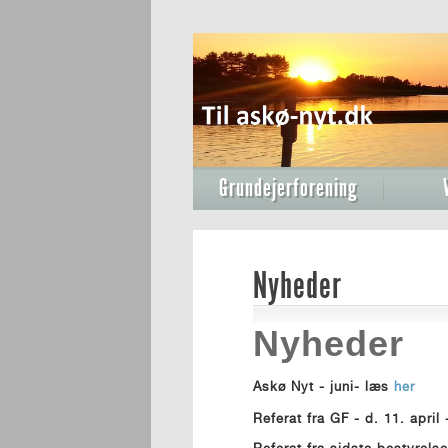
Grundejerforening
Nyheder
Nyheder
Askø Nyt - juni- læs
her
Referat fra GF - d. 11. april
Referat fra sidste bestyrel