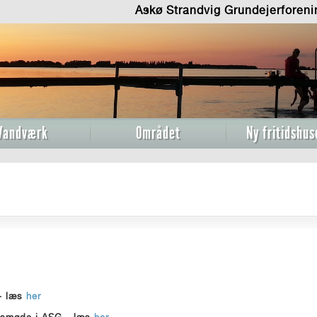
Askø Strandvig Grundejerforen
Vandværk
Området
Ny fritidshus
 - læs
her
sesmøde i ASG - læs
her