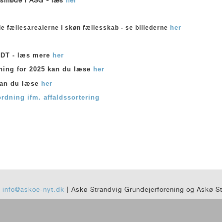
her
 fællesarealerne i skøn fællesskab - se billederne
UDT - læs mere
her
ening for 2025 kan du læse
her
kan du læse
her
dning ifm. affaldssortering
|
info@askoe-nyt.dk
| Askø Strandvig Grundejerforening og Askø S