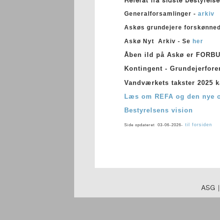
Generalforsamlinger -
arkiv
Askøs grundejere forskønnede
Askø Nyt Arkiv - Se
her
Åben ild på Askø er FORB
Kontingent - Grundejerfor
Vandværkets takster 2025 
Læs om REFA og den nye or
Bestyrelsens vision
til forsiden
Side opdateret 03-06-2026-
ASG 