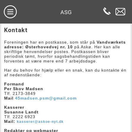
ASG
Kontakt
Foreningen har en postkasse, som står på
Vandværkets
adresse: Østerhovedvej nr. 10
på Askø. Her kan alle
skriftlige henvendelser postes. Postkassen bliver
periodisk tømt, hvorfor sagsbehandlingstiden kan
forventes at være mere end 7 arbejdsdage.
Har du behov for hjælp eller en snak, kan du kontakte én
af nedenstående:
Formand
Per Skov Madsen
Tlf. 2173-3849
Mail
45madsen.psm@gmail.com
Kasserer
Susanne Landt
Tlf.
2222 6923
Mail:
kasserer@askoe-nyt.dk
Redaktør og webmaster