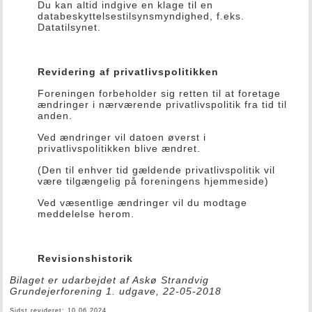
Du kan altid indgive en klage til en
databeskyttelsestilsynsmyndighed, f.eks.
Datatilsynet.
Revidering af privatlivspolitikken
Foreningen forbeholder sig retten til at foretage
ændringer i nærværende privatlivspolitik fra tid til
anden.
Ved ændringer vil datoen øverst i
privatlivspolitikken blive ændret.
(Den til enhver tid gældende privatlivspolitik vil
være tilgængelig på foreningens hjemmeside)
Ved væsentlige ændringer vil du modtage
meddelelse herom.
Revisionshistorik
Bilaget er udarbejdet af Askø Strandvig
Grundejerforening 1. udgave, 22-05-2018
Sidst revideret: 10.06.2024