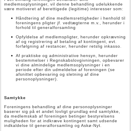
medlemsoplysninger, vil denne behandling udelukkende
være motiveret af berettigede (legitime) interesser som:
Håndtering af dine medlemsrettigheder i henhold til
foreningens pligter jf. vedtægterne m.v., herunder i
forhold til generalforsamling
Opfyldelse af medlemspligter, herunder opkrævning
af og registrering af betaling af kontingent, evt.
forfølgning af restancer, herunder retslig inkasso.
Af praktiske og administrative hensyn, herunder
bestemmelser i Regnskabslovgivningen, opbevarer
vi dine almindelige medlemsoplysninger i en
periode efter din udmeldelse af foreningen (se
afsnittet opbevaring og sletning af dine
personoplysninger).
Samtykke
Foreningens behandling af dine personoplysninger
baserer sig på et andet lovligt grundlag end samtykke,
da medlemskab af foreningen betinger bestyrelsens
muligheden for at indkræve kontingent samt udsende
indkaldelse til generalforsamling og Askø-Nyt.